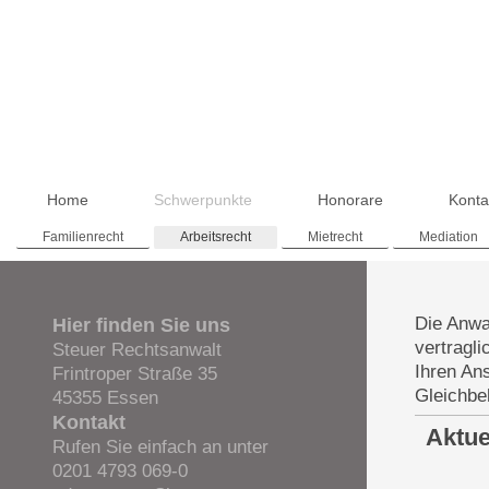
Home
Schwerpunkte
Honorare
Konta
Familienrecht
Arbeitsrecht
Mietrecht
Mediation
Die Anwal
Hier finden Sie uns
vertragl
Steuer Rechtsanwalt
Ihren An
Frintroper Straße 35
Gleichbe
45355 Essen
Kontakt
Aktue
Rufen Sie einfach an unter
0201 4793 069-0