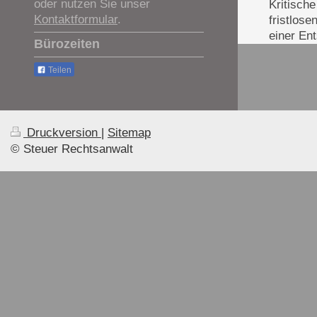
oder nutzen Sie unser
Kritische
Kontaktformular
.
fristlos
einer En
Bürozeiten
Teilen
Druckversion
|
Sitemap
© Steuer Rechtsanwalt