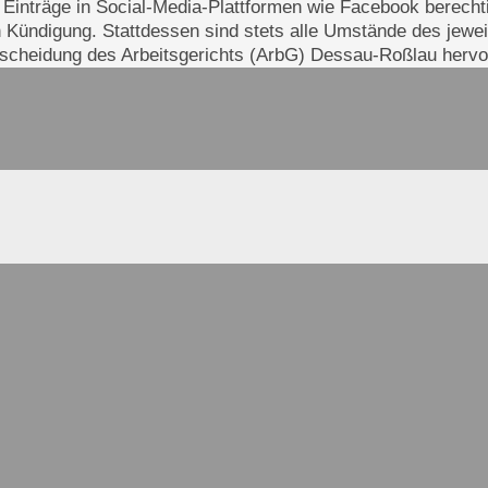
 Einträge in Social-Media-Plattformen wie Facebook berechti
en Kündigung. Stattdessen sind stets alle Umstände des jewe
tscheidung des Arbeitsgerichts (ArbG) Dessau-Roßlau hervo